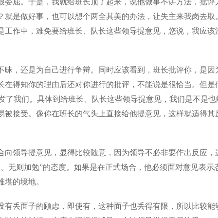
很委屈。于是，我就给班长顶了起来，说他做事不讲方法，批评
？就是做好事，也可以想个两全其美的办法，让失主来我岗去取
是工作中，难免要给班长、队长这些领导提意见，您说，我应该
不昧，还是为自己进行争辩。同时应该看到，班长批评你，是因
长在得知你的理由后还对你进行的批评，不能说是很恰当。但是
启发了我们。具体到给班长、队长这些领导提意见，我们是不是也
易被接受。像你在班长的气头上直接给他提意见，这样就适得其
合向领导提意见，显得比较随意，因为领导不必非要作出反应，
之、无则加勉”的态度。如果是在正式场合，他必须面对意见表示
难堪的境地。
没有丢面子的顾虑，即使有，这种面子也丢得有限，所以比较能