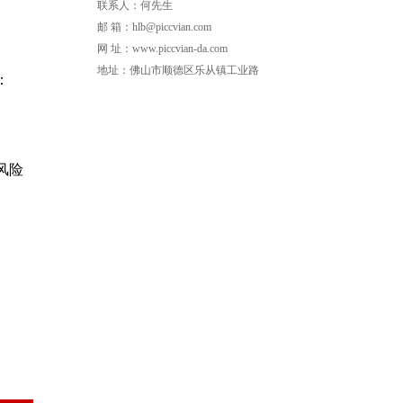
联系人：何先生
邮 箱：hlb@piccvian.com
网 址：www.piccvian-da.com
地址：佛山市顺德区乐从镇工业路
：
风险