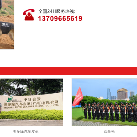
美多绿汽车皮革
欧菲光