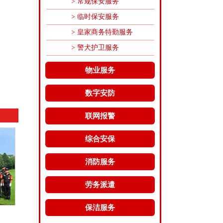
> 常规保安服务
> 临时保安服务
> 皇家商务特勤服务
> 警犬护卫服务
物业服务
数字安防
联网报警
综合安保
消防服务
劳务派遣
保洁服务
赛兔数码科技
世界小姐大