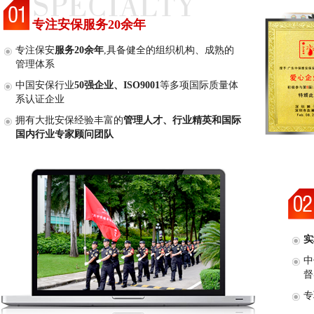
专注安保服务20余年
专注保安
服务20余年
,具备健全的组织机构、成熟的
管理体系
中国安保行业
50强企业、ISO9001
等多项国际质量体
系认证企业
拥有大批安保经验丰富的
管理人才、行业精英和国际
国内行业专家顾问团队
实
中
督
专