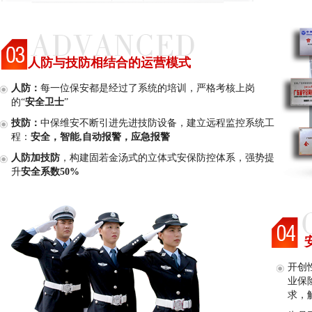
人防与技防相结合的运营模式
人防：
每一位保安都是经过了系统的培训，严格考核上岗
的“
安全卫士
”
技防：
中保维安不断引进先进技防设备，建立远程监控系统工
程：
安全，智能,自动报警，应急报警
人防加技防
，构建固若金汤式的立体式安保防控体系，强势提
升
安全系数50%
开创
业保
求，