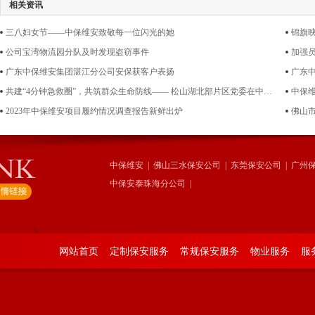
相关资讯
三八妇女节——中保维安致敬每一位闪光的她
锦旗
公司宝湾物流园分队及时发现盗窃事件
广东中保维安集团湛江分公司安保获客户表扬
广东
共建“4分钟急救圈”，共筑群众生命防线—— 松山湖北部片区党委在中保维安集团总部开展“初级救护员”急救培训
中保
2023年中保维安项目履约情况调查报告新鲜出炉
佛山市
中保维安
|
佛山三水保安公司
|
东莞保安公司
|
广州
中保安泰珠海分公司
|
网站首页
定制保安服务
常规保安服务
物业服务
服